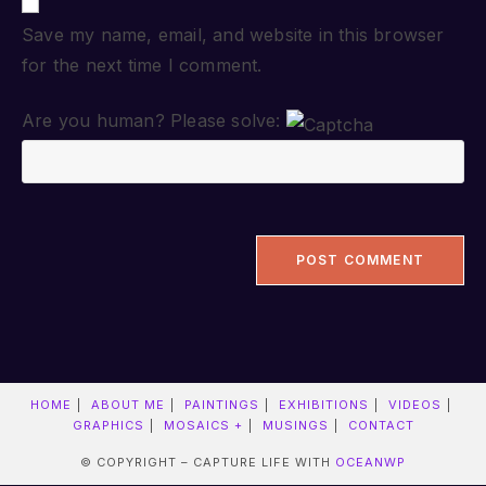
Save my name, email, and website in this browser
for the next time I comment.
Are you human? Please solve:
HOME
ABOUT ME
PAINTINGS
EXHIBITIONS
VIDEOS
GRAPHICS
MOSAICS +
MUSINGS
CONTACT
© COPYRIGHT – CAPTURE LIFE WITH
OCEANWP