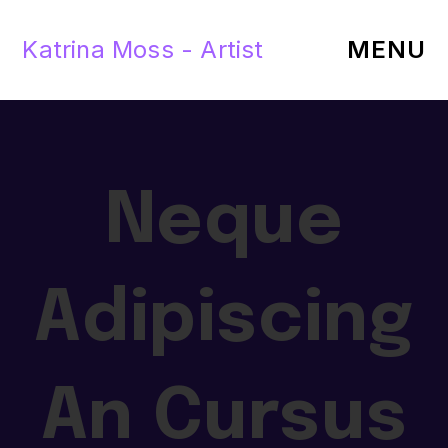
Katrina Moss - Artist
MENU
Neque
Adipiscing
An Cursus